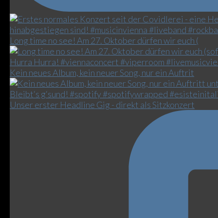
Long time no see! Am 27. Oktober dürfen wir euch (
Kein neues Album, kein neuer Song, nur ein Auftrit
Unser erster Headline Gig - direkt als Sitzkonzert