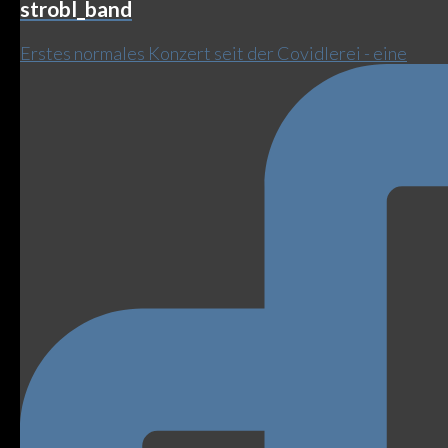
strobl_band
Erstes normales Konzert seit der Covidlerei - eine