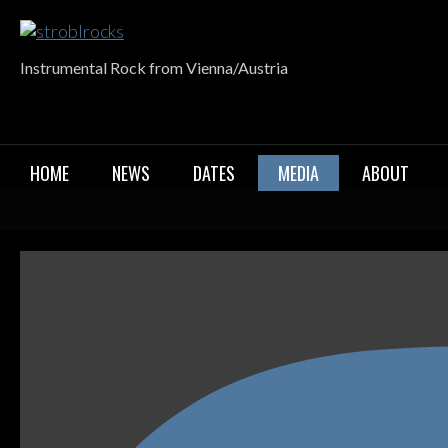
Skip
to
content
Instrumental Rock from Vienna/Austria
HOME
NEWS
DATES
MEDIA
ABOUT